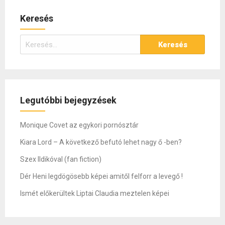
Keresés
Keresés:
Legutóbbi bejegyzések
Monique Covet az egykori pornósztár
Kiara Lord – A következő befutó lehet nagy ő -ben?
Szex Ildikóval (fan fiction)
Dér Heni legdögösebb képei amitől felforr a levegő !
Ismét előkerültek Liptai Claudia meztelen képei