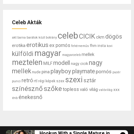
Celeb Akták
celeb
CICIK
dögös
ckm
akt
barátok közt
botrány
barna
erotikus
ex pornós
erotika
fhm
insta
fehérneműs
kovi
magyar
külföldi
mellek
magyarceleb
meztelen
nagy
modell
MILF
nagy cicik
mellek
playboy
playmate
pornós
pina
nude
pucér
szexi
retró
sztár
rtl
punci
régi képek
szex
színésznő
szőke
topless
való világ
xxx
valóvilág
énekesnő
énb
Hookup With a Single Mature in