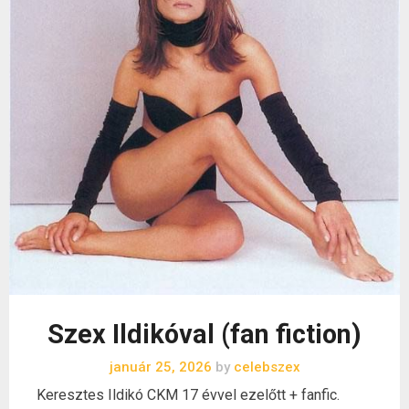
Szex Ildikóval (fan fiction)
január 25, 2026
by
celebszex
Keresztes Ildikó CKM 17 évvel ezelőtt + fanfic.