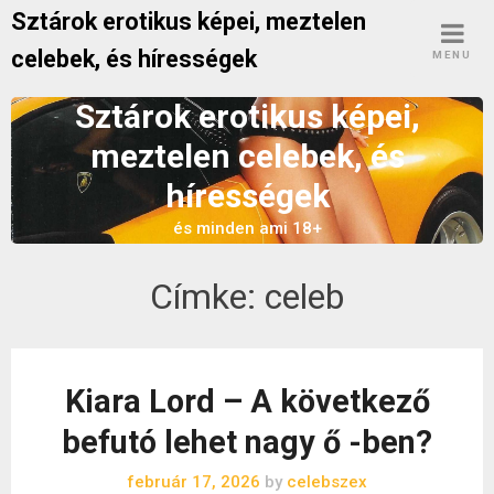
Skip
Sztárok erotikus képei, meztelen
to
celebek, és hírességek
MENU
content
Sztárok erotikus képei,
meztelen celebek, és
hírességek
és minden ami 18+
Címke:
celeb
Kiara Lord – A következő
befutó lehet nagy ő -ben?
február 17, 2026
by
celebszex