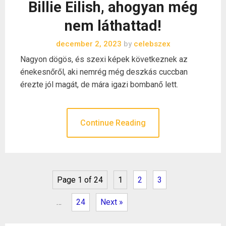
Billie Eilish, ahogyan még
nem láthattad!
december 2, 2023
by
celebszex
Nagyon dögös, és szexi képek következnek az
énekesnőről, aki nemrég még deszkás cuccban
érezte jól magát, de mára igazi bombanő lett.
Continue Reading
Page 1 of 24
1
2
3
…
24
Next »