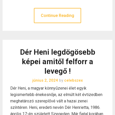
Continue Reading
Dér Heni legdögösebb
képei amitől felforr a
levegő !
június 2, 2024
by
celebszex
Dér Heni, a magyar könnyűzenei élet egyik
legismertebb énekesnője, az elmúlt két évtizedben
meghatározó szereplővé vált a hazai zenei
színtéren. Heni, eredeti nevén Dér Henrietta, 1986.
április 17-én született Szegeden. Már fiatal korában