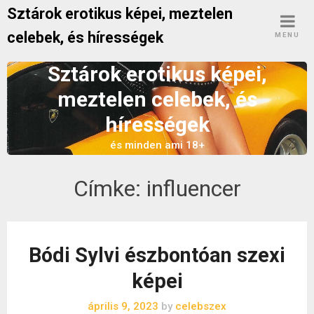
Skip
Sztárok erotikus képei, meztelen
to
celebek, és hírességek
MENU
content
Sztárok erotikus képei,
meztelen celebek, és
hírességek
és minden ami 18+
Címke:
influencer
Bódi Sylvi észbontóan szexi
képei
április 9, 2023
by
celebszex