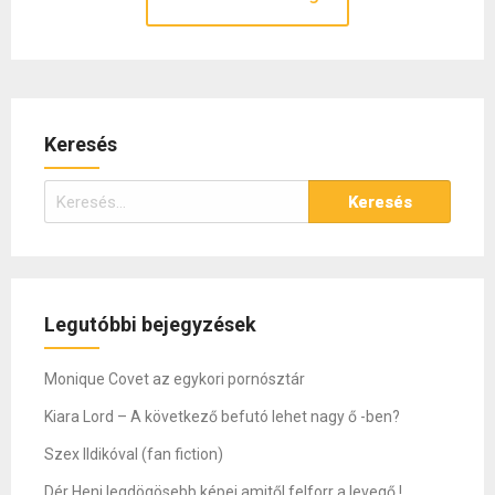
Keresés
Keresés:
Legutóbbi bejegyzések
Monique Covet az egykori pornósztár
Kiara Lord – A következő befutó lehet nagy ő -ben?
Szex Ildikóval (fan fiction)
Dér Heni legdögösebb képei amitől felforr a levegő !