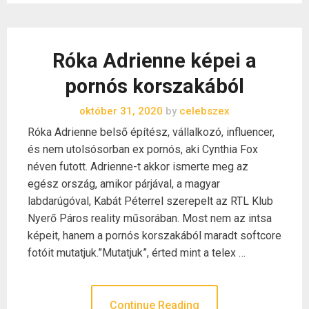
Róka Adrienne képei a
pornós korszakából
október 31, 2020
by
celebszex
Róka Adrienne belső építész, vállalkozó, influencer,
és nem utolsósorban ex pornós, aki Cynthia Fox
néven futott. Adrienne-t akkor ismerte meg az
egész ország, amikor párjával, a magyar
labdarúgóval, Kabát Péterrel szerepelt az RTL Klub
Nyerő Páros reality műsorában. Most nem az intsa
képeit, hanem a pornós korszakából maradt softcore
fotóit mutatjuk.”Mutatjuk”, érted mint a telex …
Continue Reading