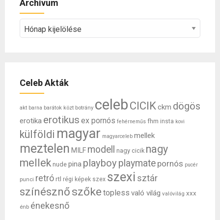
Archívum
Archívum
Celeb Akták
celeb
CICIK
dögös
ckm
akt
barátok közt
botrány
barna
erotikus
ex pornós
erotika
fhm
insta
fehérneműs
kovi
magyar
külföldi
mellek
magyarceleb
meztelen
nagy
modell
MILF
nagy cicik
mellek
playboy
playmate
pornós
pina
nude
pucér
szexi
retró
sztár
rtl
punci
régi képek
szex
színésznő
szőke
topless
való világ
xxx
valóvilág
énekesnő
énb