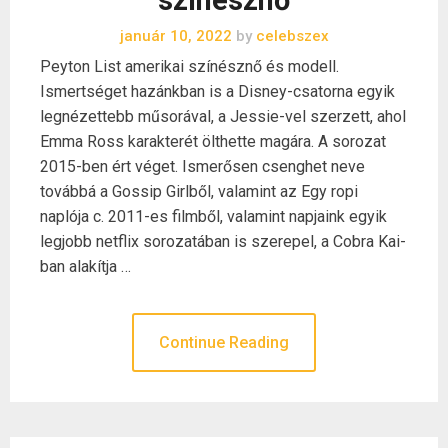
szinésznő
január 10, 2022
by
celebszex
Peyton List amerikai színésznő és modell.
Ismertséget hazánkban is a Disney-csatorna egyik
legnézettebb műsorával, a Jessie-vel szerzett, ahol
Emma Ross karakterét ölthette magára. A sorozat
2015-ben ért véget. Ismerősen csenghet neve
továbbá a Gossip Girlből, valamint az Egy ropi
naplója c. 2011-es filmből, valamint napjaink egyik
legjobb netflix sorozatában is szerepel, a Cobra Kai-
ban alakítja …
Continue Reading