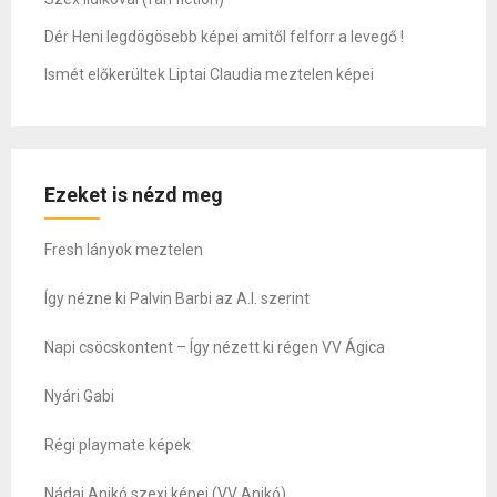
Dér Heni legdögösebb képei amitől felforr a levegő !
Ismét előkerültek Liptai Claudia meztelen képei
Ezeket is nézd meg
Fresh lányok meztelen
Így nézne ki Palvin Barbi az A.I. szerint
Napi csöcskontent – Így nézett ki régen VV Ágica
Nyári Gabi
Régi playmate képek
Nádai Anikó szexi képei (VV Anikó)