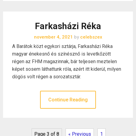
Farkasházi Réka
november 4, 2021
by
celebszex
A Barátok közt egykori sztárja, Farkasházi Réka
magyar énekesnő és színésznő is levetkőzött
régen az FHM magazinnak, bár teljesen meztelen
képet sosem láthattunk róla, azért itt kiderül, milyen
dögös volt régen a sorozatsztár.
Continue Reading
Page 3 of 8
« Previous
1