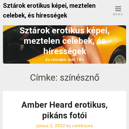
Skip
Sztárok erotikus képei, meztelen
to
celebek, és hírességek
MENU
content
Sztárok erotikus képei,
meztelen celebek, és
hírességek
és minden ami 18+
Címke:
színésznő
Amber Heard erotikus,
pikáns fotói
június 2, 2022
by
celebszex