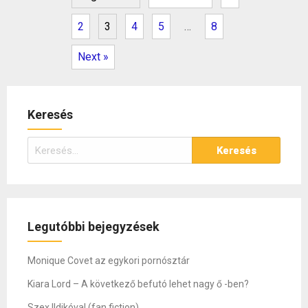
2
3
4
5
…
8
Next »
Keresés
Keresés:
Legutóbbi bejegyzések
Monique Covet az egykori pornósztár
Kiara Lord – A következő befutó lehet nagy ő -ben?
Szex Ildikóval (fan fiction)