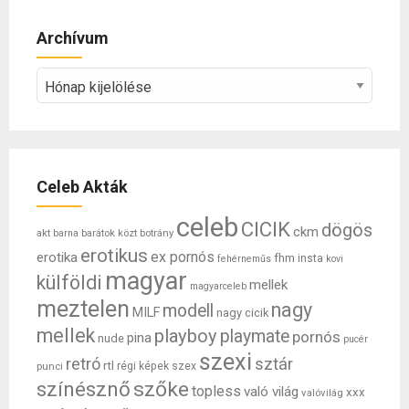
Archívum
Archívum
Celeb Akták
celeb
CICIK
dögös
ckm
akt
barátok közt
botrány
barna
erotikus
ex pornós
erotika
fhm
insta
fehérneműs
kovi
magyar
külföldi
mellek
magyarceleb
meztelen
nagy
modell
MILF
nagy cicik
mellek
playboy
playmate
pornós
pina
nude
pucér
szexi
retró
sztár
rtl
punci
régi képek
szex
színésznő
szőke
topless
való világ
xxx
valóvilág