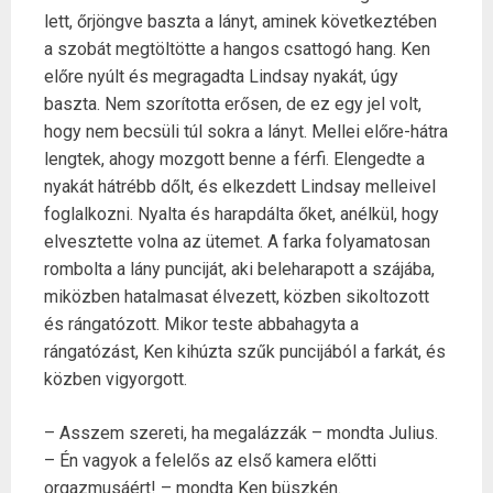
lett, őrjöngve baszta a lányt, aminek következtében
a szobát megtöltötte a hangos csattogó hang. Ken
előre nyúlt és megragadta Lindsay nyakát, úgy
baszta. Nem szorította erősen, de ez egy jel volt,
hogy nem becsüli túl sokra a lányt. Mellei előre-hátra
lengtek, ahogy mozgott benne a férfi. Elengedte a
nyakát hátrébb dőlt, és elkezdett Lindsay melleivel
foglalkozni. Nyalta és harapdálta őket, anélkül, hogy
elvesztette volna az ütemet. A farka folyamatosan
rombolta a lány punciját, aki beleharapott a szájába,
miközben hatalmasat élvezett, közben sikoltozott
és rángatózott. Mikor teste abbahagyta a
rángatózást, Ken kihúzta szűk puncijából a farkát, és
közben vigyorgott.
– Asszem szereti, ha megalázzák – mondta Julius.
– Én vagyok a felelős az első kamera előtti
orgazmusáért! – mondta Ken büszkén.