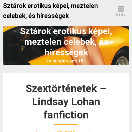
Skip
Sztárok erotikus képei, meztelen
to
celebek, és hírességek
MENU
content
Sztárok erotikus képei,
meztelen celebek, és
hírességek
és minden ami 18+
Szextörténetek –
Lindsay Lohan
fanfiction