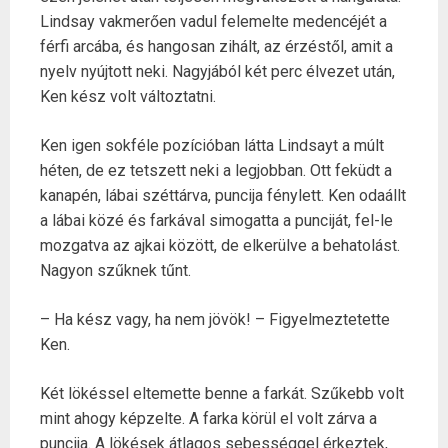
Lindsay vakmerően vadul felemelte medencéjét a
férfi arcába, és hangosan zihált, az érzéstől, amit a
nyelv nyújtott neki. Nagyjából két perc élvezet után,
Ken kész volt változtatni.
Ken igen sokféle pozícióban látta Lindsayt a múlt
héten, de ez tetszett neki a legjobban. Ott feküdt a
kanapén, lábai széttárva, puncija fénylett. Ken odaállt
a lábai közé és farkával simogatta a punciját, fel-le
mozgatva az ajkai között, de elkerülve a behatolást.
Nagyon szűknek tűnt.
– Ha kész vagy, ha nem jövök! – Figyelmeztetette
Ken.
Két lökéssel eltemette benne a farkát. Szűkebb volt
mint ahogy képzelte. A farka körül el volt zárva a
puncija. A lökések átlagos sebességgel érkeztek,