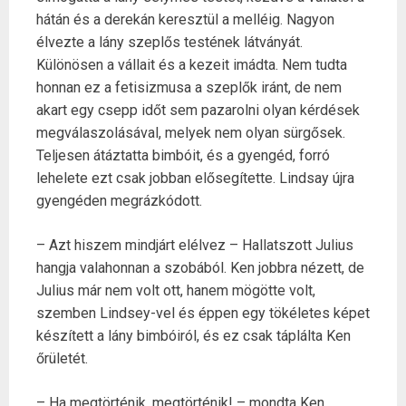
hátán és a derekán keresztül a melléig. Nagyon
élvezte a lány szeplős testének látványát.
Különösen a vállait és a kezeit imádta. Nem tudta
honnan ez a fetisizmusa a szeplők iránt, de nem
akart egy csepp időt sem pazarolni olyan kérdések
megválaszolásával, melyek nem olyan sürgősek.
Teljesen átáztatta bimbóit, és a gyengéd, forró
lehelete ezt csak jobban elősegítette. Lindsay újra
gyengéden megrázkódott.
– Azt hiszem mindjárt elélvez – Hallatszott Julius
hangja valahonnan a szobából. Ken jobbra nézett, de
Julius már nem volt ott, hanem mögötte volt,
szemben Lindsey-vel és éppen egy tökéletes képet
készített a lány bimbóiról, és ez csak táplálta Ken
őrületét.
– Ha megtörténik, megtörténik! – mondta Ken.