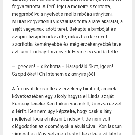
fogva tartotta. A férfi fejét a melleire szorította,
megpróbálva a nyelvét a mellbimbóira irányítani.
Miután kegyetlenül visszautasította a lány akaratát, a
saját vágyainak adott teret. Bekapta a bimbóját és
szopni, harapdálni kezdte, miközben kezével
szorította, keményebbé és még érzékenyebbé téve
azt, ami Lindsay-t szenvedélyessé és vaddá tette.
– Igeeeen! – sikoltotta – Harapdáld őket, igeen!
Szopd őket! Oh Istenem ez annyira jóó!
A fogaival dörzsölte az érzékeny bimbóit, aminek
következtében egy sikoly hagyta el Linds száját.
Kemény feneke Ken farkán vonaglott, kínozva ezzel
a férfit. Ken nem úgy képzelte, hogy csak a lány
melleivel fogja elintézni Lindsay-t, de nem volt
elégedetlen az események alakulásával. Ken lassan
simogatta a lány selymes testét, kezdve a vállától a