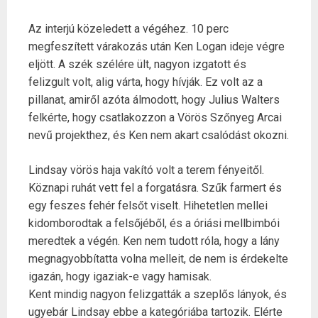
Az interjú közeledett a végéhez. 10 perc
megfeszített várakozás után Ken Logan ideje végre
eljött. A szék szélére ült, nagyon izgatott és
felizgult volt, alig várta, hogy hívják. Ez volt az a
pillanat, amiről azóta álmodott, hogy Julius Walters
felkérte, hogy csatlakozzon a Vörös Szőnyeg Arcai
nevű projekthez, és Ken nem akart csalódást okozni.
Lindsay vörös haja vakító volt a terem fényeitől.
Köznapi ruhát vett fel a forgatásra. Szűk farmert és
egy feszes fehér felsőt viselt. Hihetetlen mellei
kidomborodtak a felsőjéből, és a óriási mellbimbói
meredtek a végén. Ken nem tudott róla, hogy a lány
megnagyobbítatta volna melleit, de nem is érdekelte
igazán, hogy igaziak-e vagy hamisak.
Kent mindig nagyon felizgatták a szeplős lányok, és
ugyebár Lindsay ebbe a kategóriába tartozik. Elérte