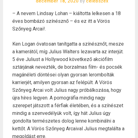
december 18, 2020
by
celebszex
– A nevem Lindsay Lohan – kiáltotta lelkesen a 18
éves bombázó színésznő – és ez itt a Vörös
Szőnyeg Arcai!.
Ken Logan óvatosan tanítgatta a színésznőt, mesze
a kamerától, míg Julius Walters lezavarta az interjút.
5 éve Juliust a Hollywood következő akciófilm
sztárjának nevezték, de borzalmas film- és pocsék
magánéleti döntései olyan gyorsan lerombolták
karrierjét, amilyen gyorsan az felépült. A Vörös
Szőnyeg Arcai volt Julius nagy próbálkozása, hogy
újra híres legyen. A pornográfia mindig nagy
szerepet játszott a férfiak életében, és a színészet
mindig a szenvedélyük volt, így hát Julius úgy
gondolta természetes dolog lenne kombinálni a
kettőt. A Vörös Szőnyeg Arcaival Julius megtalálta a
megoldást erre.