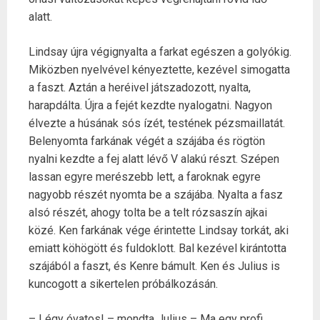
alatt.
Lindsay újra végignyalta a farkat egészen a golyókig.
Miközben nyelvével kényeztette, kezével simogatta
a faszt. Aztán a heréivel játszadozott, nyalta,
harapdálta. Újra a fejét kezdte nyalogatni. Nagyon
élvezte a húsának sós ízét, testének pézsmaillatát.
Belenyomta farkának végét a szájába és rögtön
nyalni kezdte a fej alatt lévő V alakú részt. Szépen
lassan egyre merészebb lett, a faroknak egyre
nagyobb részét nyomta be a szájába. Nyalta a fasz
alsó részét, ahogy tolta be a telt rózsaszín ajkai
közé. Ken farkának vége érintette Lindsay torkát, aki
emiatt köhögött és fuldoklott. Bal kezével kirántotta
szájából a faszt, és Kenre bámult. Ken és Julius is
kuncogott a sikertelen próbálkozásán.
– Légy óvatos! – mondta Julius – Ma egy profi