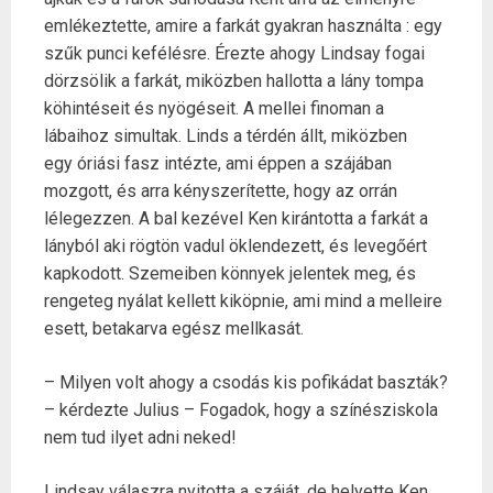
emlékeztette, amire a farkát gyakran használta : egy
szűk punci kefélésre. Érezte ahogy Lindsay fogai
dörzsölik a farkát, miközben hallotta a lány tompa
köhintéseit és nyögéseit. A mellei finoman a
lábaihoz simultak. Linds a térdén állt, miközben
egy óriási fasz intézte, ami éppen a szájában
mozgott, és arra kényszerítette, hogy az orrán
lélegezzen. A bal kezével Ken kirántotta a farkát a
lányból aki rögtön vadul öklendezett, és levegőért
kapkodott. Szemeiben könnyek jelentek meg, és
rengeteg nyálat kellett kiköpnie, ami mind a melleire
esett, betakarva egész mellkasát.
– Milyen volt ahogy a csodás kis pofikádat baszták?
– kérdezte Julius – Fogadok, hogy a színésziskola
nem tud ilyet adni neked!
Lindsay válaszra nyitotta a száját, de helyette Ken