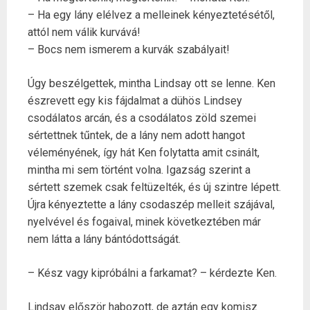
– Ha egy lány elélvez a melleinek kényeztetésétől,
attól nem válik kurvává!
– Bocs nem ismerem a kurvák szabályait!
Úgy beszélgettek, mintha Lindsay ott se lenne. Ken
észrevett egy kis fájdalmat a dühös Lindsey
csodálatos arcán, és a csodálatos zöld szemei
sértettnek tűntek, de a lány nem adott hangot
véleményének, így hát Ken folytatta amit csinált,
mintha mi sem történt volna. Igazság szerint a
sértett szemek csak feltüzelték, és új szintre lépett.
Újra kényeztette a lány csodaszép melleit szájával,
nyelvével és fogaival, minek következtében már
nem látta a lány bántódottságát.
– Kész vagy kipróbálni a farkamat? – kérdezte Ken.
Lindsay először habozott, de aztán egy komisz