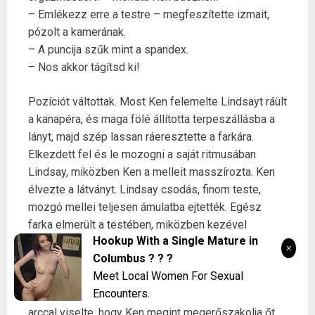
– Emlékezz erre a testre – megfeszítette izmait,
pózolt a kamerának.
– A puncija szűk mint a spandex.
– Nos akkor tágítsd ki!
Pozíciót váltottak. Most Ken felemelte Lindsayt ráült
a kanapéra, és maga fölé állította terpeszállásba a
lányt, majd szép lassan ráeresztette a farkára.
Elkezdett fel és le mozogni a saját ritmusában
Lindsay, miközben Ken a melleit masszírozta. Ken
élvezte a látványt. Lindsay csodás, finom teste,
mozgó mellei teljesen ámulatba ejtették. Egész
farka elmerült a testében, miközben kezével
Hookup With a Single Mature in
simogatta. Lindsay lassú üteme kezdett unalmassá
Columbus ? ? ?
válni, ezért Ken a kezeit használta, hogy gyorsabban
Meet Local Women For Sexual
mozgassa Lindsayt. Megfogta a fenekét és
Encounters.
elkezdte baszni mint egy őrült. Lindsay fájdalmas
arccal viselte, hogy Ken megint megerőszakolja őt.