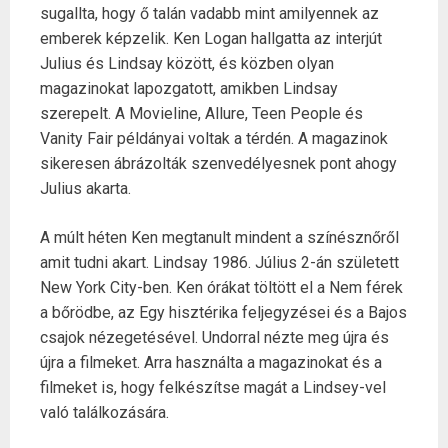
sugallta, hogy ő talán vadabb mint amilyennek az
emberek képzelik. Ken Logan hallgatta az interjút
Julius és Lindsay között, és közben olyan
magazinokat lapozgatott, amikben Lindsay
szerepelt. A Movieline, Allure, Teen People és
Vanity Fair példányai voltak a térdén. A magazinok
sikeresen ábrázolták szenvedélyesnek pont ahogy
Julius akarta.
A múlt héten Ken megtanult mindent a színésznőről
amit tudni akart. Lindsay 1986. Július 2-án született
New York City-ben. Ken órákat töltött el a Nem férek
a bőrödbe, az Egy hisztérika feljegyzései és a Bajos
csajok nézegetésével. Undorral nézte meg újra és
újra a filmeket. Arra használta a magazinokat és a
filmeket is, hogy felkészítse magát a Lindsey-vel
való találkozására.