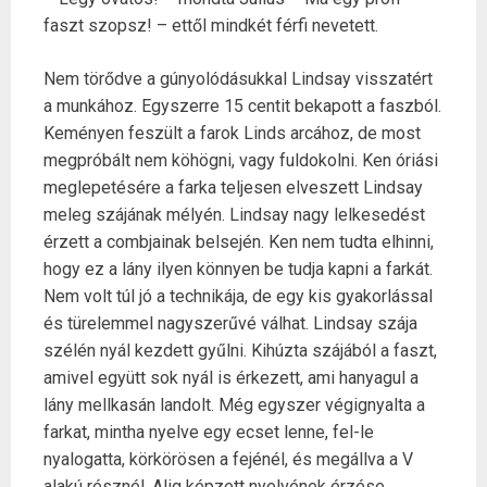
faszt szopsz! – ettől mindkét férfi nevetett.
Nem törődve a gúnyolódásukkal Lindsay visszatért
a munkához. Egyszerre 15 centit bekapott a faszból.
Keményen feszült a farok Linds arcához, de most
megpróbált nem köhögni, vagy fuldokolni. Ken óriási
meglepetésére a farka teljesen elveszett Lindsay
meleg szájának mélyén. Lindsay nagy lelkesedést
érzett a combjainak belsején. Ken nem tudta elhinni,
hogy ez a lány ilyen könnyen be tudja kapni a farkát.
Nem volt túl jó a technikája, de egy kis gyakorlással
és türelemmel nagyszerűvé válhat. Lindsay szája
szélén nyál kezdett gyűlni. Kihúzta szájából a faszt,
amivel együtt sok nyál is érkezett, ami hanyagul a
lány mellkasán landolt. Még egyszer végignyalta a
farkat, mintha nyelve egy ecset lenne, fel-le
nyalogatta, körkörösen a fejénél, és megállva a V
alakú résznél. Alig képzett nyelvének érzése