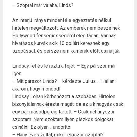
– Szoptál már valaha, Linds?
Az interjú iránya mindenféle egyeztetés nélkül
hirtelen megváltozott. Az emberek nem beszélnek
Hollywood fenségiességéről elég tágan. Vannak
hivatásos kurvák akik 10 dollárt keresnek egy
szopással, és persze nem kamerák előtt csinálják.
Lindsay fel és le rázta a fejét: – Egy párszor már
igen.
– Mit párszor Linds? – kérdezte Julius – Hallani
akarom, hogy mondod!
Lindsay Lohan körbenézett a szobában. Hirtelen
bizonytalannak érezte magát, de ez a kihagyás csak
egy pár másodpercig tartott. – Csak néhányszor
szoptam. Nem szoktam ilyen piszkos dolgokat
csinálni. Ez olyan .. undorító.
– Hány éves voltál, mikor először szoptál?