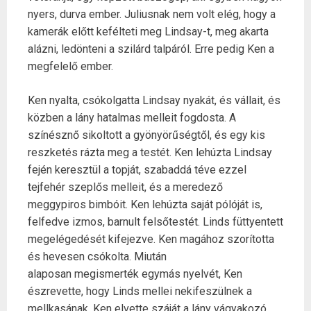
nyers, durva ember. Juliusnak nem volt elég, hogy a
kamerák előtt kefélteti meg Lindsay-t, meg akarta
alázni, ledönteni a szilárd talpáról. Erre pedig Ken a
megfelelő ember.
Ken nyalta, csókolgatta Lindsay nyakát, és vállait, és
közben a lány hatalmas melleit fogdosta. A
színésznő sikoltott a gyönyörűségtől, és egy kis
reszketés rázta meg a testét. Ken lehúzta Lindsay
fején keresztül a topját, szabaddá téve ezzel
tejfehér szeplős melleit, és a meredező
meggypiros bimbóit. Ken lehúzta saját pólóját is,
felfedve izmos, barnult felsőtestét. Linds füttyentett
megelégedését kifejezve. Ken magához szorította
és hevesen csókolta. Miután
alaposan megismerték egymás nyelvét, Ken
észrevette, hogy Linds mellei nekifeszülnek a
mellkasának. Ken elvette száját a lány vágyakozó