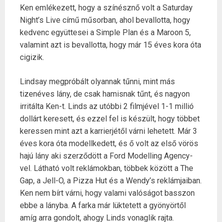
Ken emlékezett, hogy a színésznő volt a Saturday
Night’s Live című műsorban, ahol bevallotta, hogy
kedvenc együttesei a Simple Plan és a Maroon 5,
valamint azt is bevallotta, hogy már 15 éves kora óta
cigizik.
Lindsay megpróbált olyannak tűnni, mint más
tizenéves lány, de csak hamisnak tűnt, és nagyon
irritálta Ken-t. Linds az utóbbi 2 filmjével 1-1 millió
dollárt keresett, és ezzel fel is készült, hogy többet
keressen mint azt a karrierjétől várni lehetett. Már 3
éves kora óta modellkedett, és ő volt az első vörös
hajú lány aki szerződött a Ford Modelling Agency-
vel. Látható volt reklámokban, többek között a The
Gap, a Jell-O, a Pizza Hut és a Wendy’s reklámjaiban.
Ken nem bírt várni, hogy valami valóságot basszon
ebbe a lányba. A farka már lüktetett a gyönyörtől
amíg arra gondolt, ahogy Linds vonaglik rajta.