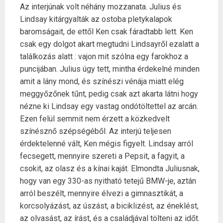
Az interjúnak volt néhány mozzanata. Julius és
Lindsay kitárgyalták az ostoba pletykalapok
baromságait, de ettől Ken csak fáradtabb lett. Ken
csak egy dolgot akart megtudni Lindsayről ezalatt a
találkozás alatt : vajon mit szólna egy farokhoz a
puncijában. Julius úgy tett, mintha érdekelné minden
amit a lány mond, és színészi vénája miatt elég
meggyőzőnek tűnt, pedig csak azt akarta látni hogy
nézne ki Lindsay egy vastag ondótöltettel az arcán.
Ezen felül semmit nem érzett a közkedvelt
színésznő szépségéből. Az interjú teljesen
érdektelenné vált, Ken mégis figyelt. Lindsay arról
fecsegett, mennyire szereti a Pepsit, a fagyit, a
csokit, az olasz és a kínai kaját. Elmondta Juliusnak,
hogy van egy 330-as nyitható tetejű BMW-je, aztán
arról beszélt, mennyire élvezi a gimnasztikát, a
korcsolyázást, az úszást, a biciklizést, az éneklést,
az olvasást, az írást, és a családjával tölteni az időt.