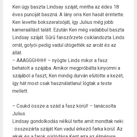
Ken úgy baszta Lindsay száját, mintha az édes 18
éves punciját baszná. A lány orra Ken hasát érintette.
Ken levette bokszeralsóját, így Julius még jobb
kameraállást talált. Ezután Ken még vadabbul baszta
Lindsay száját. Sűrű fanszőrzete csiklandozta Linds
orrát, golyói pedig vadul ütögették az arcát és az
állát.
– AAAGGGHHH! – nyögte Linds mikor a fasz
behatolt a szájába. Amikor megpróbálta kinyomni a
szájából a faszt, Ken mindig durván elütötte a kezét,
így hát most csak használatlanul lógtak a teste
mellett.
– Csukd össze a szád a fasz körül! – tanácsolta
Julius.
Lindsay gondolkodás nélkül tette amit mondtak neki
: összezárta száját Ken vadul érkező farka körül. Az
ajkak és a farok súrlódása Kent arra az élményre