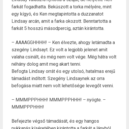
farkát fogadhatta. Bekúszott a torka mélyére, mint
egy kígyó, és Ken megtapintotta a duzzanatot
Lindsay arcán, amit a farka okozott. Benntartotta a
farkát 5 hosszú másodpercig, aztán kirántotta.
– AAAAGGHHHH! – Ken élvezte, ahogy letámadta a
szegény Lindsayt. Ez volt a legjobb jelenet amit
valaha csinált, és még nem volt vége. Még hátra volt
néhány dolog amit meg akart tenni.
Befogta Lindsay orrát és egy utolsó, hatalmas erejű
támadást indított. Szegény Lindsaynek az orra
befogása miatt nem volt lehetősége levegőt venni.
– MMMPPPHHH! MMMPPPHHH! – nyögte. –
MMMPPPHHH!
Befejezte végső támadását, és egy hangos
pukkanás kíséretében kirántotta a farkát a lányból,