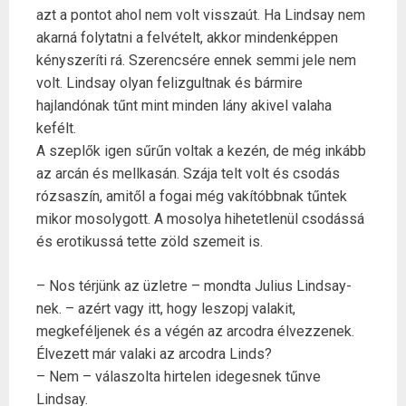
azt a pontot ahol nem volt visszaút. Ha Lindsay nem
akarná folytatni a felvételt, akkor mindenképpen
kényszeríti rá. Szerencsére ennek semmi jele nem
volt. Lindsay olyan felizgultnak és bármire
hajlandónak tűnt mint minden lány akivel valaha
kefélt.
A szeplők igen sűrűn voltak a kezén, de még inkább
az arcán és mellkasán. Szája telt volt és csodás
rózsaszín, amitől a fogai még vakítóbbnak tűntek
mikor mosolygott. A mosolya hihetetlenül csodássá
és erotikussá tette zöld szemeit is.
– Nos térjünk az üzletre – mondta Julius Lindsay-
nek. – azért vagy itt, hogy leszopj valakit,
megkeféljenek és a végén az arcodra élvezzenek.
Élvezett már valaki az arcodra Linds?
– Nem – válaszolta hirtelen idegesnek tűnve
Lindsay.