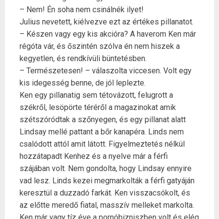
– Nem! Én soha nem csinálnék ilyet!
Julius nevetett, kiélvezve ezt az értékes pillanatot.
– Készen vagy egy kis akcióra? A haverom Ken már
régóta vár, és őszintén szólva én nem hiszek a
kegyetlen, és rendkívüli büntetésben.
– Természetesen! – válaszolta viccesen. Volt egy
kis idegesség benne, de jól leplezte.
Ken egy pillanatig sem tétovázott, felugrott a
székről, lesöpörte téréről a magazinokat amik
szétszóródtak a szőnyegen, és egy pillanat alatt
Lindsay mellé pattant a bőr kanapéra. Linds nem
csalódott attól amit látott. Figyelmeztetés nélkül
hozzátapadt Kenhez és a nyelve már a férfi
szájában volt. Nem gondolta, hogy Lindsay ennyire
vad lesz. Linds kezei megmarkolták a férfi gatyáján
keresztül a duzzadó farkát. Ken visszacsókolt, és
az előtte meredő fiatal, masszív melleket markolta.
Ken már vagy tíz éve a pornóbizniszben volt és elég