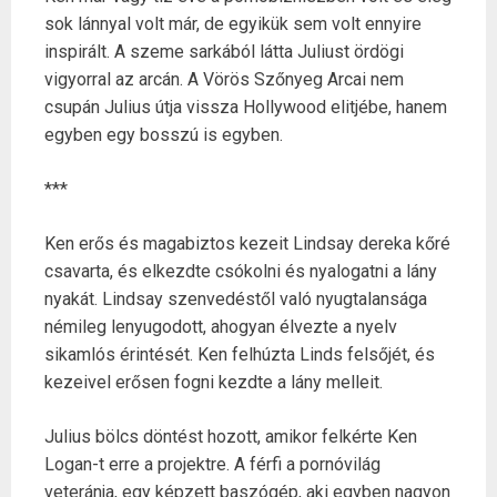
sok lánnyal volt már, de egyikük sem volt ennyire
inspirált. A szeme sarkából látta Juliust ördögi
vigyorral az arcán. A Vörös Szőnyeg Arcai nem
csupán Julius útja vissza Hollywood elitjébe, hanem
egyben egy bosszú is egyben.
***
Ken erős és magabiztos kezeit Lindsay dereka kőré
csavarta, és elkezdte csókolni és nyalogatni a lány
nyakát. Lindsay szenvedéstől való nyugtalansága
némileg lenyugodott, ahogyan élvezte a nyelv
sikamlós érintését. Ken felhúzta Linds felsőjét, és
kezeivel erősen fogni kezdte a lány melleit.
Julius bölcs döntést hozott, amikor felkérte Ken
Logan-t erre a projektre. A férfi a pornóvilág
veteránja, egy képzett baszógép, aki egyben nagyon