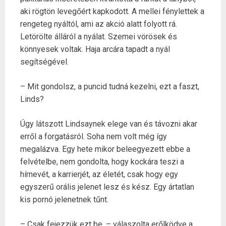
aki rögtön levegőért kapkodott. A mellei fénylettek a
rengeteg nyáltól, ami az akció alatt folyott rá.
Letörölte álláról a nyálat. Szemei vörösek és
könnyesek voltak. Haja arcára tapadt a nyál
segítségével.
– Mit gondolsz, a puncid tudná kezelni, ezt a faszt,
Linds?
Úgy látszott Lindsaynek elege van és távozni akar
erről a forgatásról. Soha nem volt még így
megalázva. Egy hete mikor beleegyezett ebbe a
felvételbe, nem gondolta, hogy kockára teszi a
hírnevét, a karrierjét, az életét, csak hogy egy
egyszerű orális jelenet lesz és kész. Egy ártatlan
kis pornó jelenetnek tűnt.
– Csak fejezzük ezt be. – válaszolta erőlködve a