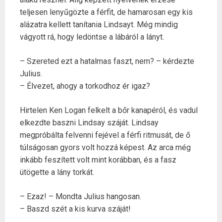
teljesen lenyűgözte a férfit, de hamarosan egy kis
alázatra kellett tanítania Lindsayt. Még mindig
vágyott rá, hogy ledöntse a lábáról a lányt.
– Szereted ezt a hatalmas faszt, nem? – kérdezte
Julius.
– Élvezet, ahogy a torkodhoz ér igaz?
Hirtelen Ken Logan felkelt a bőr kanapéról, és vadul
elkezdte baszni Lindsay száját. Lindsay
megpróbálta felvenni fejével a férfi ritmusát, de ő
túlságosan gyors volt hozzá képest. Az arca még
inkább feszített volt mint korábban, és a fasz
ütögette a lány torkát.
– Ezaz! – Mondta Julius hangosan.
– Baszd szét a kis kurva száját!