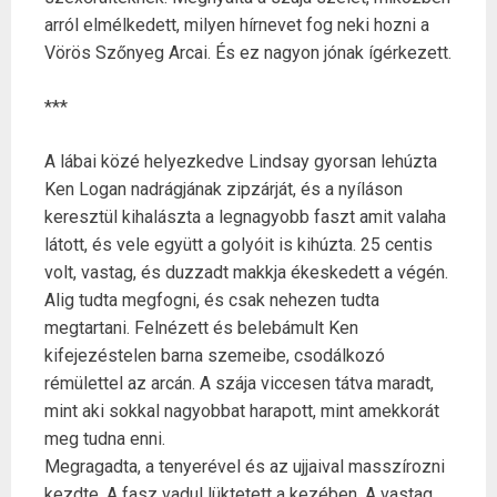
arról elmélkedett, milyen hírnevet fog neki hozni a
Vörös Szőnyeg Arcai. És ez nagyon jónak ígérkezett.
***
A lábai közé helyezkedve Lindsay gyorsan lehúzta
Ken Logan nadrágjának zipzárját, és a nyíláson
keresztül kihalászta a legnagyobb faszt amit valaha
látott, és vele együtt a golyóit is kihúzta. 25 centis
volt, vastag, és duzzadt makkja ékeskedett a végén.
Alig tudta megfogni, és csak nehezen tudta
megtartani. Felnézett és belebámult Ken
kifejezéstelen barna szemeibe, csodálkozó
rémülettel az arcán. A szája viccesen tátva maradt,
mint aki sokkal nagyobbat harapott, mint amekkorát
meg tudna enni.
Megragadta, a tenyerével és az ujjaival masszírozni
kezdte. A fasz vadul lüktetett a kezében. A vastag,