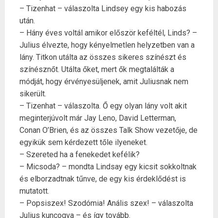
– Tizenhat – válaszolta Lindsey egy kis habozás
után.
– Hány éves voltál amikor először keféltél, Linds? –
Julius élvezte, hogy kényelmetlen helyzetben van a
lány. Titkon utálta az összes sikeres színészt és
színésznőt. Utálta őket, mert ők megtalálták a
módját, hogy érvényesüljenek, amit Juliusnak nem
sikerült.
– Tizenhat – válaszolta. Ő egy olyan lány volt akit
meginterjúvolt már Jay Leno, David Letterman,
Conan O’Brien, és az összes Talk Show vezetője, de
egyikük sem kérdezett tőle ilyeneket.
– Szereted ha a fenekedet kefélik?
– Micsoda? – mondta Lindsay egy kicsit sokkoltnak
és elborzadtnak tűnve, de egy kis érdeklődést is
mutatott.
– Popsiszex! Szodómia! Anális szex! – válaszolta
Julius kuncogva – és így tovább.