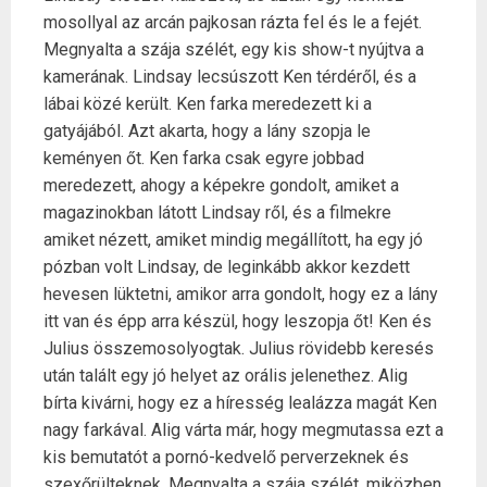
mosollyal az arcán pajkosan rázta fel és le a fejét.
Megnyalta a szája szélét, egy kis show-t nyújtva a
kamerának. Lindsay lecsúszott Ken térdéről, és a
lábai közé került. Ken farka meredezett ki a
gatyájából. Azt akarta, hogy a lány szopja le
keményen őt. Ken farka csak egyre jobbad
meredezett, ahogy a képekre gondolt, amiket a
magazinokban látott Lindsay ről, és a filmekre
amiket nézett, amiket mindig megállított, ha egy jó
pózban volt Lindsay, de leginkább akkor kezdett
hevesen lüktetni, amikor arra gondolt, hogy ez a lány
itt van és épp arra készül, hogy leszopja őt! Ken és
Julius összemosolyogtak. Julius rövidebb keresés
után talált egy jó helyet az orális jelenethez. Alig
bírta kivárni, hogy ez a híresség lealázza magát Ken
nagy farkával. Alig várta már, hogy megmutassa ezt a
kis bemutatót a pornó-kedvelő perverzeknek és
szexőrülteknek. Megnyalta a szája szélét, miközben