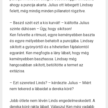
ahogy a puncija akarta. Julius ott lebegett Lindsay
felett, még mindig minden pillanatot rögzítve.
– Baszd szét ezt a kis kurvát! – kiáltotta Julius
szinte dühösen – Úgy, hogy sikítson!
Ken felvette a ritmust, egyre keményebben baszta
és egyre mélyebben behatolt a puncijába. Lindsay
sikított a gyönyörtől és a hihetetlen fájdalomtól
egyaránt. Ken megfogta a lány lábait, hogy még
keményebben baszhassa. Lindsay még
hangosabban sikított, betöltötte a termet az
extázisa.
– Ezt szereted Linds? – kérdezte Julius – Miért
nem tekered a lábaidat a dereka köré?
Jobb ötlete nem lévén Linds engedelmeskedett. A
dereka köré rakta lábait. Válaszul Ken még vadabb