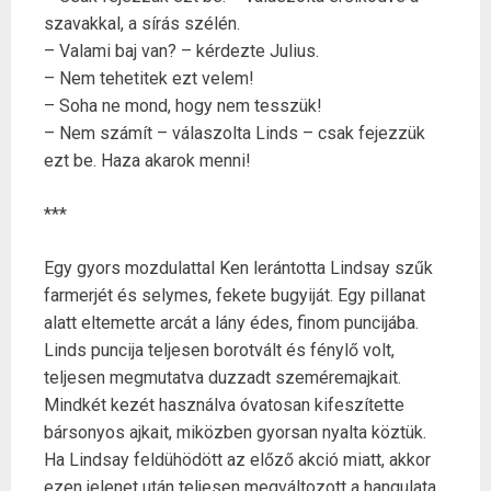
szavakkal, a sírás szélén.
– Valami baj van? – kérdezte Julius.
– Nem tehetitek ezt velem!
– Soha ne mond, hogy nem tesszük!
– Nem számít – válaszolta Linds – csak fejezzük
ezt be. Haza akarok menni!
***
Egy gyors mozdulattal Ken lerántotta Lindsay szűk
farmerjét és selymes, fekete bugyiját. Egy pillanat
alatt eltemette arcát a lány édes, finom puncijába.
Linds puncija teljesen borotvált és fénylő volt,
teljesen megmutatva duzzadt szeméremajkait.
Mindkét kezét használva óvatosan kifeszítette
bársonyos ajkait, miközben gyorsan nyalta köztük.
Ha Lindsay feldühödött az előző akció miatt, akkor
ezen jelenet után teljesen megváltozott a hangulata.