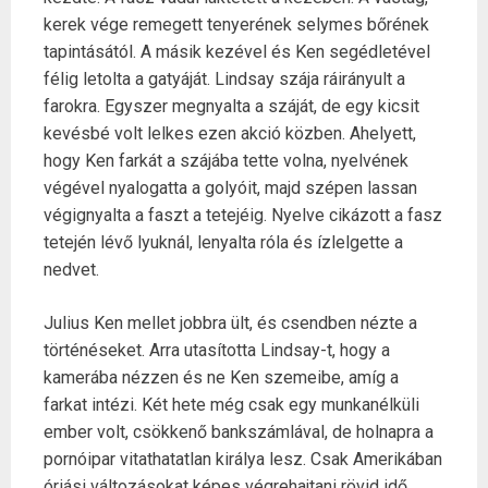
kerek vége remegett tenyerének selymes bőrének
tapintásától. A másik kezével és Ken segédletével
félig letolta a gatyáját. Lindsay szája ráirányult a
farokra. Egyszer megnyalta a száját, de egy kicsit
kevésbé volt lelkes ezen akció közben. Ahelyett,
hogy Ken farkát a szájába tette volna, nyelvének
végével nyalogatta a golyóit, majd szépen lassan
végignyalta a faszt a tetejéig. Nyelve cikázott a fasz
tetején lévő lyuknál, lenyalta róla és ízlelgette a
nedvet.
Julius Ken mellet jobbra ült, és csendben nézte a
történéseket. Arra utasította Lindsay-t, hogy a
kamerába nézzen és ne Ken szemeibe, amíg a
farkat intézi. Két hete még csak egy munkanélküli
ember volt, csökkenő bankszámlával, de holnapra a
pornóipar vitathatatlan királya lesz. Csak Amerikában
óriási változásokat képes végrehajtani rövid idő