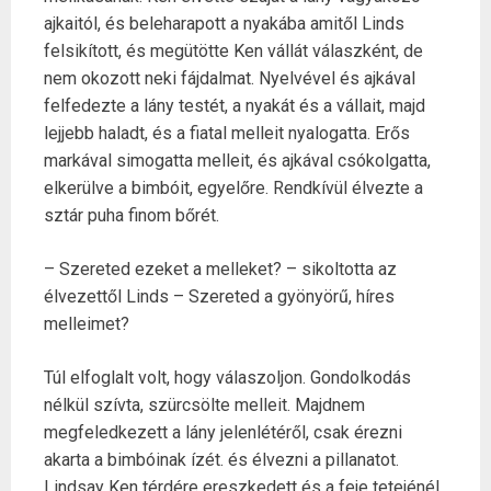
ajkaitól, és beleharapott a nyakába amitől Linds
felsikított, és megütötte Ken vállát válaszként, de
nem okozott neki fájdalmat. Nyelvével és ajkával
felfedezte a lány testét, a nyakát és a vállait, majd
lejjebb haladt, és a fiatal melleit nyalogatta. Erős
markával simogatta melleit, és ajkával csókolgatta,
elkerülve a bimbóit, egyelőre. Rendkívül élvezte a
sztár puha finom bőrét.
– Szereted ezeket a melleket? – sikoltotta az
élvezettől Linds – Szereted a gyönyörű, híres
melleimet?
Túl elfoglalt volt, hogy válaszoljon. Gondolkodás
nélkül szívta, szürcsölte melleit. Majdnem
megfeledkezett a lány jelenlétéről, csak érezni
akarta a bimbóinak ízét. és élvezni a pillanatot.
Lindsay Ken térdére ereszkedett és a feje tetejénél