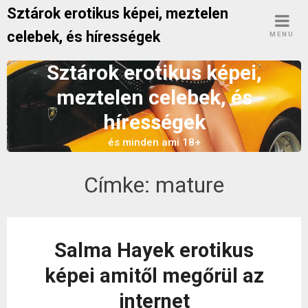
Skip
Sztárok erotikus képei, meztelen
to
celebek, és hírességek
MENU
content
Sztárok erotikus képei,
meztelen celebek, és
hírességek
és minden ami 18+
Címke:
mature
Salma Hayek erotikus
képei amitől megőrül az
internet