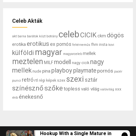
Celeb Akták
celeb
CICIK
dögös
ckm
akt
barátok közt
botrány
barna
erotikus
ex pornós
erotika
fhm
insta
fehérneműs
kovi
magyar
külföldi
mellek
magyarceleb
meztelen
nagy
modell
MILF
nagy cicik
mellek
playboy
playmate
pornós
pina
nude
pucér
szexi
retró
sztár
rtl
punci
régi képek
szex
színésznő
szőke
topless
való világ
xxx
valóvilág
énekesnő
énb
Hookup With a Single Mature in