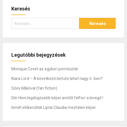
Keresés
Keresés:
Legutóbbi bejegyzések
Monique Covet az egykori pornósztár
Kiara Lord – A következő befutó lehet nagy ő -ben?
Szex Ildikóval (fan fiction)
Dér Heni legdögösebb képei amitől felforr a levegő !
Ismét előkerültek Liptai Claudia meztelen képei