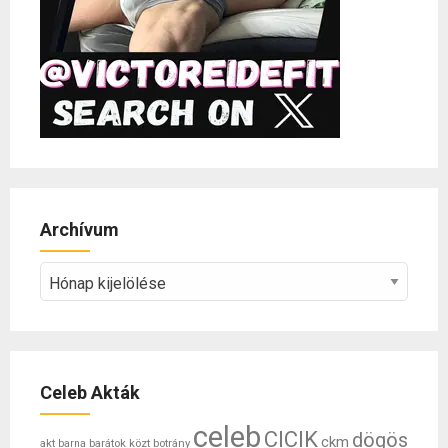
Archívum
Archívum
Celeb Akták
celeb
CICIK
dögös
ckm
akt
barátok közt
botrány
barna