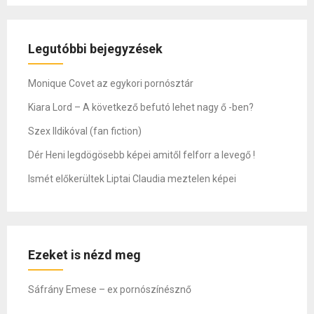
Legutóbbi bejegyzések
Monique Covet az egykori pornósztár
Kiara Lord – A következő befutó lehet nagy ő -ben?
Szex Ildikóval (fan fiction)
Dér Heni legdögösebb képei amitől felforr a levegő !
Ismét előkerültek Liptai Claudia meztelen képei
Ezeket is nézd meg
Sáfrány Emese – ex pornószínésznő