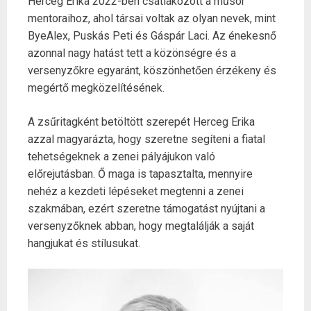
Herceg Erika 2022-ben csatlakozott a műsor
mentoraihoz, ahol társai voltak az olyan nevek, mint
ByeAlex, Puskás Peti és Gáspár Laci. Az énekesnő
azonnal nagy hatást tett a közönségre és a
versenyzőkre egyaránt, köszönhetően érzékeny és
megértő megközelítésének.
A zsűritagként betöltött szerepét Herceg Erika
azzal magyarázta, hogy szeretne segíteni a fiatal
tehetségeknek a zenei pályájukon való
előrejutásban. Ő maga is tapasztalta, mennyire
nehéz a kezdeti lépéseket megtenni a zenei
szakmában, ezért szeretne támogatást nyújtani a
versenyzőknek abban, hogy megtalálják a saját
hangjukat és stílusukat.