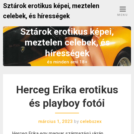
Skip
Sztárok erotikus képei, meztelen
to
celebek, és hírességek
MENU
content
Sztárok erotikus képei,
meztelen celebek, és
hírességek
és minden ami 18+
Herceg Erika erotikus
és playboy fotói
március 1, 2023
by
celebszex
Herceg Erika egy magyar származású ukrán