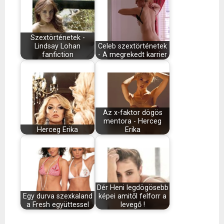
Szextörténetek -
Lindsay Lohan
Celeb szextörténetek
fanfiction
- A megrekedt karrier
Az x-faktor dögös
mentora - Herceg
Herceg Erika
Erika
Dér Heni legdögösebb
Egy durva szexkaland
képei amitől felforr a
a Fresh együttessel
levegő !