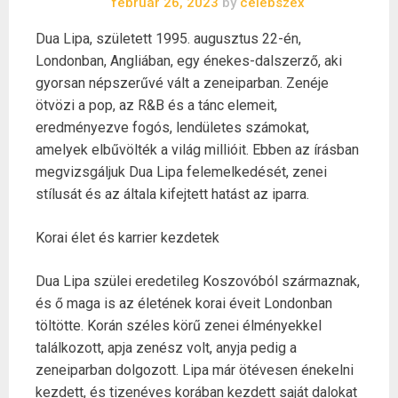
február 26, 2023
by
celebszex
Dua Lipa, született 1995. augusztus 22-én,
Londonban, Angliában, egy énekes-dalszerző, aki
gyorsan népszerűvé vált a zeneiparban. Zenéje
ötvözi a pop, az R&B és a tánc elemeit,
eredményezve fogós, lendületes számokat,
amelyek elbűvölték a világ millióit. Ebben az írásban
megvizsgáljuk Dua Lipa felemelkedését, zenei
stílusát és az általa kifejtett hatást az iparra.
Korai élet és karrier kezdetek
Dua Lipa szülei eredetileg Koszovóból származnak,
és ő maga is az életének korai éveit Londonban
töltötte. Korán széles körű zenei élményekkel
találkozott, apja zenész volt, anyja pedig a
zeneiparban dolgozott. Lipa már ötévesen énekelni
kezdett, és tizenéves korában kezdett saját dalokat