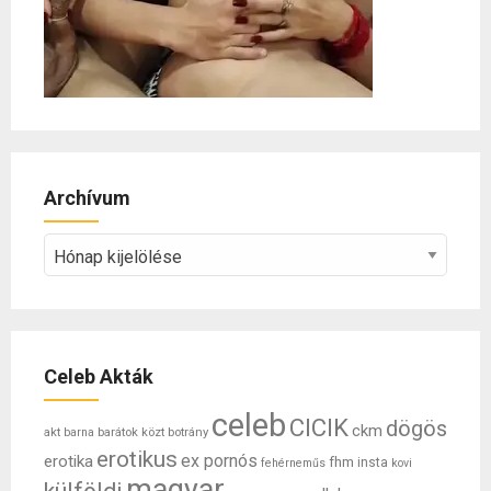
Archívum
Archívum
Celeb Akták
celeb
CICIK
dögös
ckm
akt
barátok közt
botrány
barna
erotikus
ex pornós
erotika
fhm
insta
fehérneműs
kovi
magyar