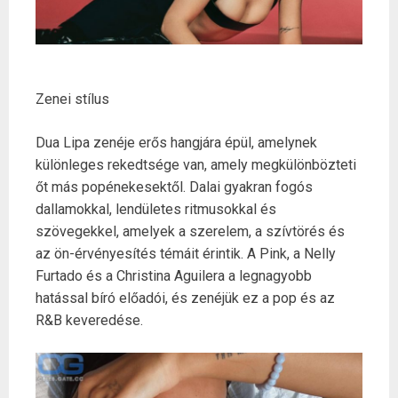
Zenei stílus
Dua Lipa zenéje erős hangjára épül, amelynek
különleges rekedtsége van, amely megkülönbözteti
őt más popénekesektől. Dalai gyakran fogós
dallamokkal, lendületes ritmusokkal és
szövegekkel, amelyek a szerelem, a szívtörés és
az ön-érvényesítés témáit érintik. A Pink, a Nelly
Furtado és a Christina Aguilera a legnagyobb
hatással bíró előadói, és zenéjük ez a pop és az
R&B keveredése.