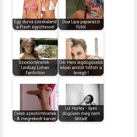
Egy durva szexkaland
Dua Lipa paparazzi
a Fresh együttessel
fotói
Szextörténetek -
Dér Heni legdögösebb
Lindsay Lohan
képei amitől felforr a
fanfiction
levegő !
Liz Hurley - ilyen
Celeb szextörténetek
dögösen még nem
- A megrekedt karrier
láttad!