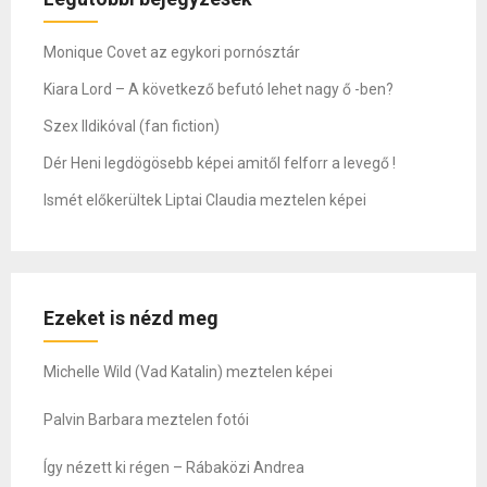
Monique Covet az egykori pornósztár
Kiara Lord – A következő befutó lehet nagy ő -ben?
Szex Ildikóval (fan fiction)
Dér Heni legdögösebb képei amitől felforr a levegő !
Ismét előkerültek Liptai Claudia meztelen képei
Ezeket is nézd meg
Michelle Wild (Vad Katalin) meztelen képei
Palvin Barbara meztelen fotói
Így nézett ki régen – Rábaközi Andrea