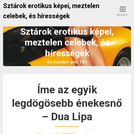
Skip
Sztárok erotikus képei, meztelen
to
celebek, és hírességek
MENU
content
Sztárok erotikus képei,
meztelen celebek, és
hírességek
és minden ami 18+
Íme az egyik
legdögösebb énekesnő
– Dua Lipa